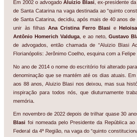
Em 2002 o advogado
Aluizio Blasi
, ex-presidente d
de Santa Catarina na vaga destinada ao “quinto const
de Santa Catarina, decidiu, após mais de 40 anos de
unir às filhas
Ana Cristina Ferro Blasi
e
Helois
Antônio Homerich Valduga
, e ao neto,
Gustavo Bl
de advogados, então chamada de “Aluizio Blasi Ad
Florianópolis: Jerônimo Coelho, esquina com a Felipe 
No ano de 2014 o nome do escritório foi altera
denominação que se mantém até os dias atuais. Em 
aos 88 anos, Aluizio Blasi nos deixou, mas sua hi
inspiração para todos nós, que diuturnamente tra
memória.
Em novembro de 2022 depois de trilhar quase 30 ano
Blasi
foi nomeada pelo Presidente da República ao
Federal da 4ª Região, na vaga do “quinto constitucio